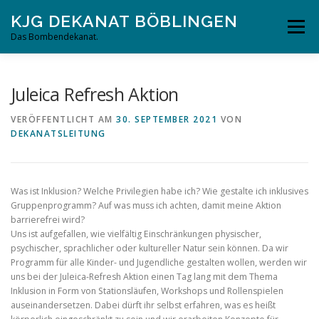
Zum
KJG DEKANAT BÖBLINGEN
Inhalt
Menü
springen
Das Bombendekanat.
STARTSEITE
ÜBER UNS
JAHRESPROGRAMM
Juleica Refresh Aktion
VERÖFFENTLICHT AM
30. SEPTEMBER 2021
VON
DEKANATSLEITUNG
DOWNLOADS
KONTAKT
SONSTIGES
Was ist Inklusion? Welche Privilegien habe ich? Wie gestalte ich inklusives
Gruppenprogramm? Auf was muss ich achten, damit meine Aktion
barrierefrei wird?
Uns ist aufgefallen, wie vielfältig Einschränkungen physischer,
psychischer, sprachlicher oder kultureller Natur sein können. Da wir
Programm für alle Kinder- und Jugendliche gestalten wollen, werden wir
uns bei der Juleica-Refresh Aktion einen Tag lang mit dem Thema
Inklusion in Form von Stationsläufen, Workshops und Rollenspielen
auseinandersetzen. Dabei dürft ihr selbst erfahren, was es heißt